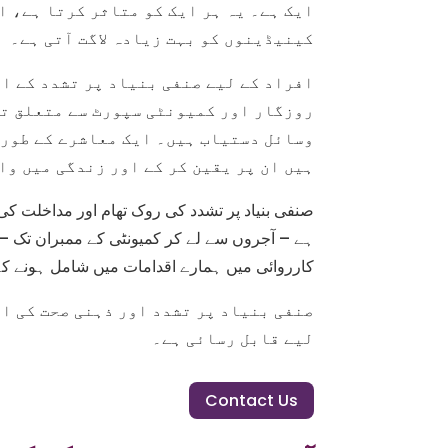
ایک ہے۔ یہ ہر ایک کو متاثر کرتا ہے، ا
کینیڈینوں کو بہت زیادہ لاگت آتی ہے۔
افراد کے لیے صنفی بنیاد پر تشدد کے ا
روزگار اور کمیونٹی سپورٹ سے متعلق تش
وسائل دستیاب ہیں۔ ایک معاشرے کے طور 
ہیں ان پر یقین کر کے اور زندگی میں وا
ہے – آجروں سے لے کر کمیونٹی کے ممبران تک – ص
کارروائی میں ہمارے اقدامات میں شامل ہونے کے
صنفی بنیاد پر تشدد اور ذہنی صحت کی ا
لیے قابل رسائی ہے۔
Contact Us