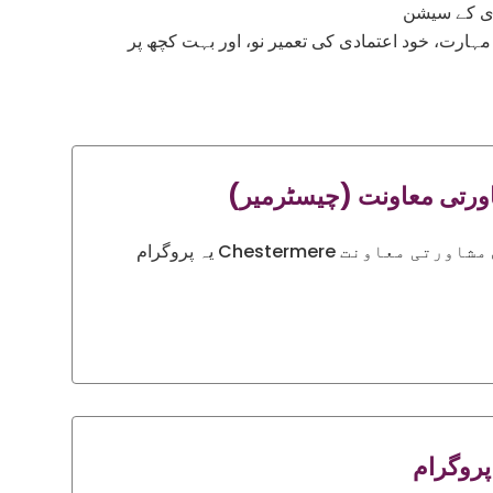
ادی کے سیشن
ارت، خود اعتمادی کی تعمیر نو، اور بہت کچھ پر
اورتی معاونت (چیسٹرمیر)
یہ پروگرام Chestermere کے رہائشیوں کو ثقافتی طور پر حساس مشاورتی معاونت
پروگرام