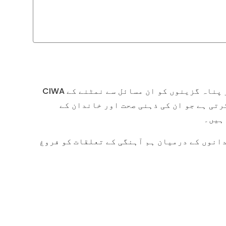
CIWA کی ذہنی صحت کی معاونت تارکین وطن اور پناہ گزینوں کو ان مسائل سے نمٹنے کے
تی ہے جو ان کی ذہنی صحت اور خاندان کے
ہیں۔
دانوں کے درمیان ہم آہنگی کے تعلقات کو فروغ