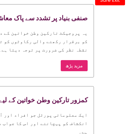
Safe Exit
صنفی بنیاد پر تشدد سے پاک مع
یہ پروجیکٹ تارکین وطن خواتین کے د
کو برقرار رکھنے والی رکاوٹوں کو ت
نقطہ نظر کی ضرورت پر توجہ دیتا ہے۔
مزید پڑھ
کمزور تارکین وطن خواتین کے لیے 
ایک معلوماتی پورٹل جو افراد اور آج
انکشاف کو پہچاننے اور اس کا جواب د
ہے۔