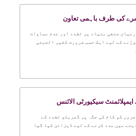
اشرے کی طرف باہمی تعاون
رمیان صنفی بنیاد پر تشدد اور عدم مساوات
وڑنے کے لیے ایک حسب ضرورت کثیر الجہتی
ایمپلائمنٹ سیکیورٹی الائنس
روں کو کام کی جگہ پر گھریلو تشدد کے
ینے میں مدد کرنے کے لیے ڈیزائن کیا گیا