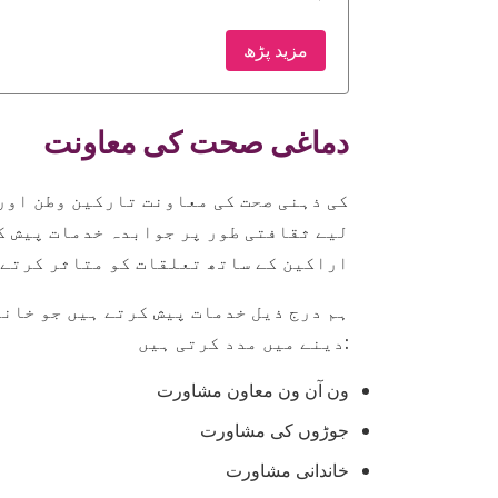
مزید پڑھ
دماغی صحت کی معاونت
لیے ثقافتی طور پر جوابدہ خدمات پیش کر
اراکین کے ساتھ تعلقات کو متاثر کرتے 
ہم درج ذیل خدمات پیش کرتے ہیں جو خان
دینے میں مدد کرتی ہیں:
ون آن ون معاون مشاورت
جوڑوں کی مشاورت
خاندانی مشاورت