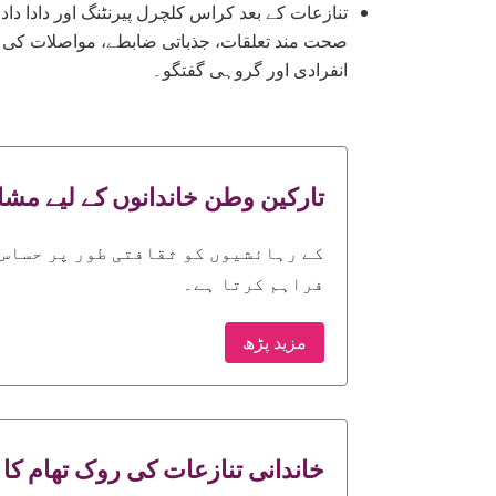
تنازعات کے بعد کراس کلچرل پیرنٹنگ اور دادا د
صحت مند تعلقات، جذباتی ضابطے، مواصلات کی مہ
انفرادی اور گروہی گفتگو۔
تارکین وطن خاندانوں کے لیے مش
فراہم کرتا ہے۔
مزید پڑھ
خاندانی تنازعات کی روک تھام کا 