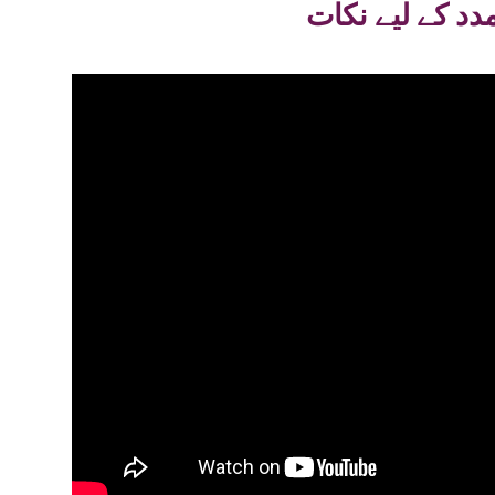
دد کے لیے نکات