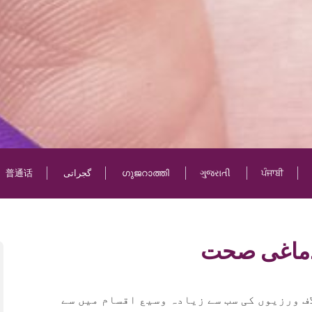
ਪੰਜਾਬੀ
ગુજરાતી
ഗുജറാത്തി
گجراتی
普通话
 دماغی صحت
ف ورزیوں کی سب سے زیادہ وسیع اقسام میں سے