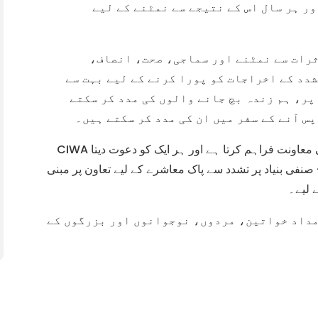
ور ہر سال اس کے نتیجے سے نمٹنے کے لیے
ثرات سے نمٹنے اور سماجی، صحت، انصاف،
دد کے اخراجات کو پورا کرنے کے لیے بہت سے
پر، ہم زندہ بچ جانے والوں کی مدد کر سکتے
پس آنے کے سفر میں ان کی مدد کر سکتے ہیں۔
CIWA صنفی بنیاد پر تشدد کی روک تھام اور مداخلت کی معاونت فراہم کرتا ہے اور ہر ایک کو دعوت دیتا
نفی بنیاد پر تشدد سے پاک معاشرے کے لیے تعاون پر مبنی
 لیے۔
مداد خواتین، مردوں، نوجوانوں اور بزرگوں کے