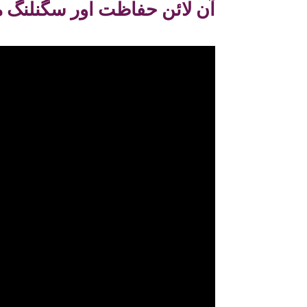
آن لائن حفاظت اور سگنلنگ م