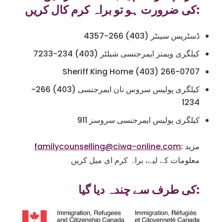
کی ضرورت ہو تو براہ کرم کال کریں:
ڈسٹریس سینٹر (403) 266-4357
کیلگری ویمنز ایمرجنسی شیلٹر (403) 234-7233
Sheriff King Home (403) 266-0707
کیلگری پولیس سروس نان ایمرجنسی (403) 266-
1234
کیلگری پولیس ایمرجنسی سروسز 911
: مزید
familycounselling@ciwa-online.com
معلومات کے لیے، براہ کرم ای میل کریں
کی طرف سے چندہ دیا گیا: