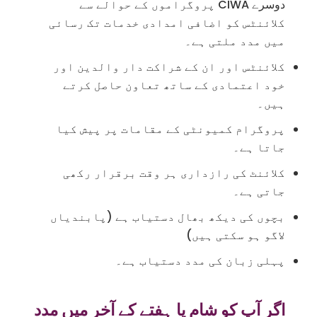
دوسرے CIWA پروگراموں کے حوالے سے
کلائنٹس کو اضافی امدادی خدمات تک رسائی
میں مدد ملتی ہے۔
کلائنٹس اور ان کے شراکت دار والدین اور
خود اعتمادی کے ساتھ تعاون حاصل کرتے
ہیں۔
پروگرام کمیونٹی کے مقامات پر پیش کیا
جاتا ہے۔
کلائنٹ کی رازداری ہر وقت برقرار رکھی
جاتی ہے۔
بچوں کی دیکھ بھال دستیاب ہے (پابندیاں
لاگو ہو سکتی ہیں)
پہلی زبان کی مدد دستیاب ہے۔
اگر آپ کو شام یا ہفتے کے آخر میں مدد