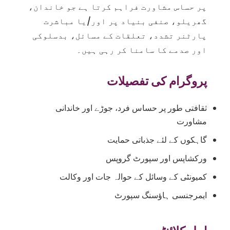
پر حساس مشاورت فراہم کرتا ہے جو خاندان،
گھریلو، صنفی بنیاد پر اور/یا مباشرت
پارٹنر تشدد، تعلقات کے مسائل، بدسلوکی
اور صدمے کا سامنا کر رہی ہیں۔
پروگرام کی تفصیلات
ثقافتی طور پر حساس فرد، جوڑے اور خاندانی
مشاورت
گاہکوں کے لئے جذباتی حمایت
ورکشاپس اور سپورٹ گروپس
کمیونٹی کے وسائل کے حوالہ جات اور وکالت
ایمرجنسی ہاؤسنگ سپورٹ