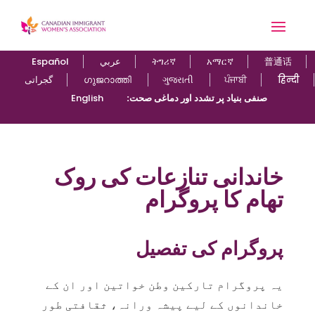
普通话
አማርኛ
ትግሪኛ
عربي
Español
हिन्दी
ਪੰਜਾਬੀ
ગુજરાતી
ഗുജറാത്തി
گجراتی
:صنفی بنیاد پر تشدد اور دماغی صحت
English
خاندانی تنازعات کی روک
تھام کا پروگرام
پروگرام کی تفصیل
یہ پروگرام تارکین وطن خواتین اور ان کے
خاندانوں کے لیے پیشہ ورانہ، ثقافتی طور