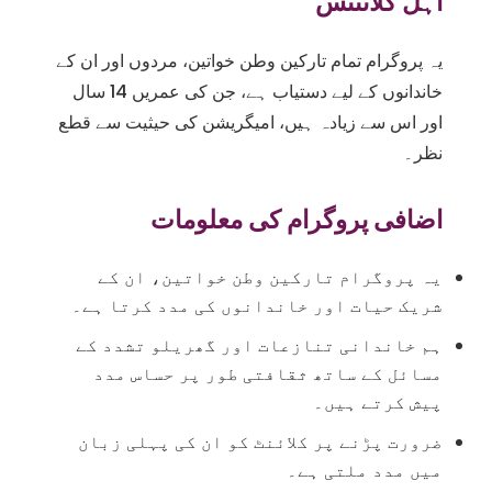
اہل کلائنٹس
یہ پروگرام تمام تارکین وطن خواتین، مردوں اور ان کے
خاندانوں کے لیے دستیاب ہے، جن کی عمریں 14 سال
اور اس سے زیادہ ہیں، امیگریشن کی حیثیت سے قطع
نظر۔
اضافی پروگرام کی معلومات
یہ پروگرام تارکین وطن خواتین، ان کے
شریک حیات اور خاندانوں کی مدد کرتا ہے۔
ہم خاندانی تنازعات اور گھریلو تشدد کے
مسائل کے ساتھ ثقافتی طور پر حساس مدد
پیش کرتے ہیں۔
ضرورت پڑنے پر کلائنٹ کو ان کی پہلی زبان
میں مدد ملتی ہے۔