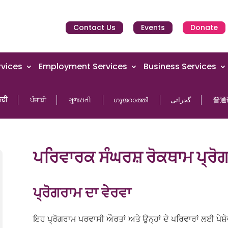
Contact Us
Events
Donate
vices
Employment Services
Business Services
्दी
ਪੰਜਾਬੀ
ગુજરાતી
ഗുജറാത്തി
گجراتی
普通
ਪਰਿਵਾਰਕ ਸੰਘਰਸ਼ ਰੋਕਥਾਮ ਪ੍ਰੋ
ਪ੍ਰੋਗਰਾਮ ਦਾ ਵੇਰਵਾ
ਇਹ ਪ੍ਰੋਗਰਾਮ ਪਰਵਾਸੀ ਔਰਤਾਂ ਅਤੇ ਉਨ੍ਹਾਂ ਦੇ ਪਰਿਵਾਰਾਂ ਲਈ ਪੇ