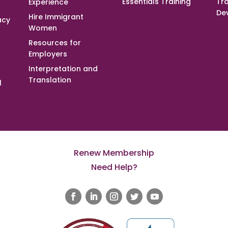
Essentials Training
Tra
Experience
De
Hire Immigrant
acy
Women
Resources for
Employers
Interpretation and
Translation
l
Renew Membership
Need Help?