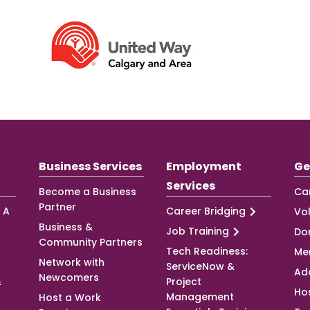
Business Services
Employment
Ge
Services
Become a Business
Ca
Partner
 A
Career Bridging
Vo
Business &
Job Training
Do
Community Partners
Tech Readiness:
Me
Network with
ServiceNow &
Ad
Newcomers
&
Project
Ho
Management
Host a Work