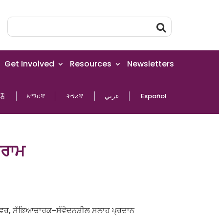
Get Involved
Resources
Newsletters
话
አማርኛ
ትግሪኛ
عربي
Español
ਗਰਾਮ
ਸ਼ੇਵਰ, ਸੱਭਿਆਚਾਰਕ-ਸੰਵੇਦਨਸ਼ੀਲ ਸਲਾਹ ਪ੍ਰਦਾਨ