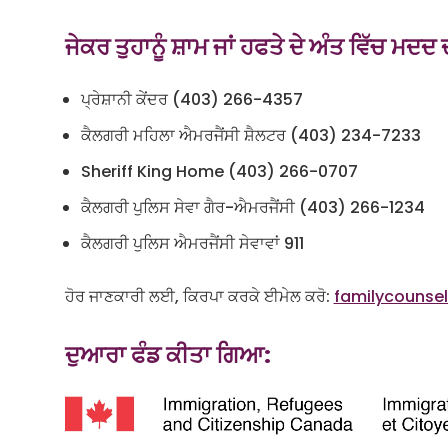
ਜੇਕਰ ਤੁਹਾਨੂੰ ਸ਼ਾਮ ਜਾਂ ਹਫਤੇ ਦੇ ਅੰਤ ਵਿੱਚ ਮਦਦ
ਪ੍ਰੇਸ਼ਾਨੀ ਕੇਂਦਰ (403) 266-4357
ਕੈਲਗਰੀ ਮਹਿਲਾ ਐਮਰਜੈਂਸੀ ਸ਼ੈਲਟਰ (403) 234-7233
Sheriff King Home (403) 266-0707
ਕੈਲਗਰੀ ਪੁਲਿਸ ਸੇਵਾ ਗੈਰ-ਐਮਰਜੈਂਸੀ (403) 266-1234
ਕੈਲਗਰੀ ਪੁਲਿਸ ਐਮਰਜੈਂਸੀ ਸੇਵਾਵਾਂ 911
ਹੋਰ ਜਾਣਕਾਰੀ ਲਈ, ਕਿਰਪਾ ਕਰਕੇ ਈਮੇਲ ਕਰੋ:
familycounse
ਦੁਆਰਾ ਫੰਡ ਕੀਤਾ ਗਿਆ: