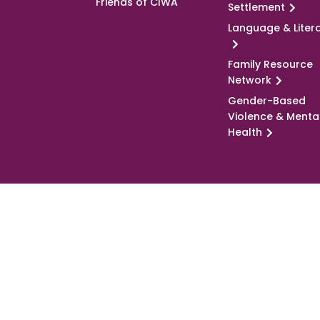
Friends of CIWA
Settlement
Language & Liter
Family Resource
Network
Gender-Based
Violence & Menta
Health