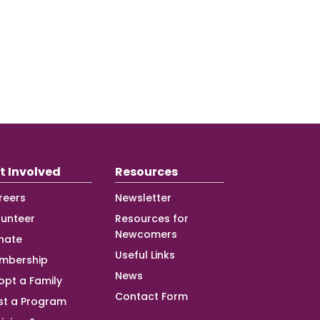
t Involved
Resources
reers
Newsletter
lunteer
Resources for
Newcomers
nate
Useful Links
mbership
News
opt a Family
Contact Form
st a Program