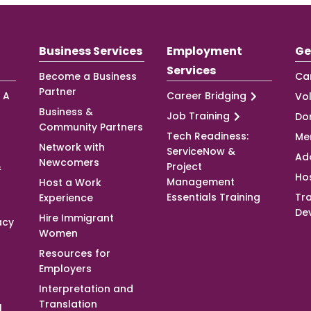
Business Services
Employment
Ge
Services
Become a Business
Ca
Partner
 A
Career Bridging
Vo
Business &
Job Training
Do
Community Partners
Tech Readiness:
Me
Network with
ServiceNow &
Ad
Newcomers
&
Project
Ho
Management
Host a Work
Essentials Training
Tra
Experience
De
Hire Immigrant
acy
Women
Resources for
Employers
Interpretation and
Translation
l