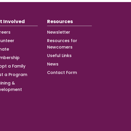
t Involved
Resources
reers
Newsletter
lunteer
Resources for
Newcomers
nate
Useful Links
mbership
News
opt a Family
Contact Form
st a Program
ining &
velopment