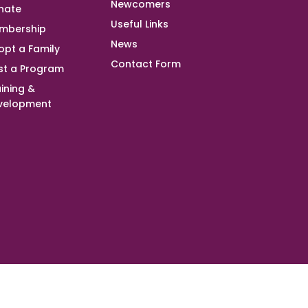
Newcomers
nate
Useful Links
mbership
News
opt a Family
Contact Form
st a Program
ining &
velopment