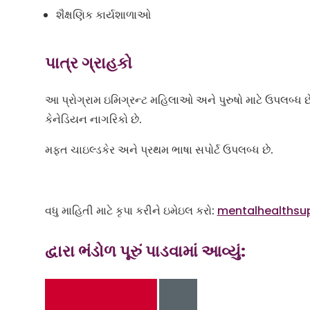
શૈક્ષણિક કાર્યશાળાઓ
પાત્ર ગ્રાહકો
આ પ્રોગ્રામ ઇમિગ્રન્ટ મહિલાઓ અને પુરુષો માટે ઉપલબ્
કેનેડિયન નાગરિકો છે.
મફત ચાઇલ્ડકેર અને પ્રથમ ભાષા સપોર્ટ ઉપલબ્ધ છે.
વધુ માહિતી માટે કૃપા કરીને ઇમેઇલ કરો:
mentalhealthsu
દ્વારા ભંડોળ પૂરું પાડવામાં આવ્યું: