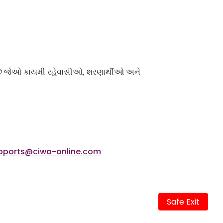
ધ છે જેઓ કાયમી રહેવાસીઓ, શરણાર્થીઓ અને
pports@ciwa-online.com
Safe Exit