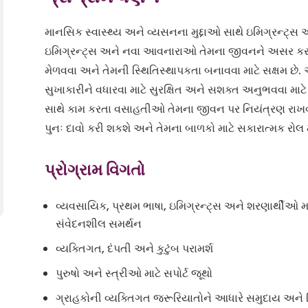
માનસિક સ્વાસ્થ્ય અને વ્યસનના મુદ્દાઓ સાથે ઇમિગ્રન્ટ્સ અન
ઇમિગ્રન્ટ્સ અને નવા આવનારાઓ તેમના જીવનને અસર કરત
મેળવવા અને તેમની સ્થિતિસ્થાપકતા બનાવવા માટે સક્ષમ છે. 
સુખાકારીને વધારવા માટે સુરક્ષિત અને સશક્ત અનુભવવા માટે સ
સાથે કામ કરતા વસાહતીઓ તેમના જીવન પર નિયંત્રણ રાખવ
પુનઃ દાવો કરી શકશે અને તેમના બાળકો માટે સકારાત્મક રો
પ્રોગ્રામ વિગતો
વ્યવસાયિક, પ્રથમ ભાષા, ઇમિગ્રન્ટ્સ અને શરણાર્થીઓ મહ
સંવેદનશીલ સમર્થન
વ્યક્તિગત, દંપતી અને કુટુંબ પરામર્શ
પુરુષો અને સ્ત્રીઓ માટે સપોર્ટ જૂથો
ગ્રાહકોની વ્યક્તિગત જરૂરિયાતોને આધારે સમુદાય અને ક