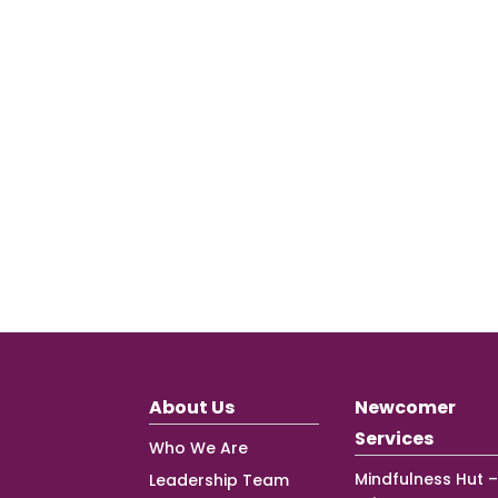
About Us
Newcomer
Services
Who We Are
Mindfulness Hut –
Leadership Team