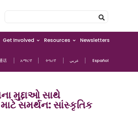
Get Involved
Resources
Newsletters
通话
አማርኛ
ትግሪኛ
عربي
Español
ા મુદ્દાઓ સાથે
ાટે સમર્થન: સાંસ્કૃતિક