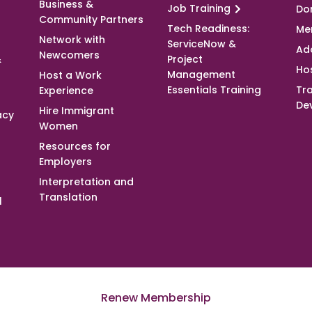
Business &
Job Training
Do
Community Partners
Tech Readiness:
Me
Network with
ServiceNow &
Ad
Newcomers
&
Project
Ho
Management
Host a Work
Essentials Training
Tra
Experience
De
Hire Immigrant
acy
Women
Resources for
Employers
Interpretation and
Translation
l
Renew Membership