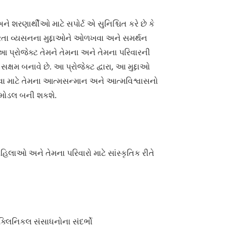
ે શરણાર્થીઓ માટે સપોર્ટ એ સુનિશ્ચિત કરે છે કે
ા વ્યસનના મુદ્દાઓને ઓળખવા અને સમર્થન
આ પ્રોજેક્ટ તેમને તેમના અને તેમના પરિવારની
ક્ષમ બનાવે છે. આ પ્રોજેક્ટ દ્વારા, આ મુદ્દાઓ
ા માટે તેમના આત્મસન્માન અને આત્મવિશ્વાસનો
લ મોડલ બની શકશે.
િલાઓ અને તેમના પરિવારો માટે સાંસ્કૃતિક રીતે
્લિનિકલ સંસાધનોના સંદર્ભો