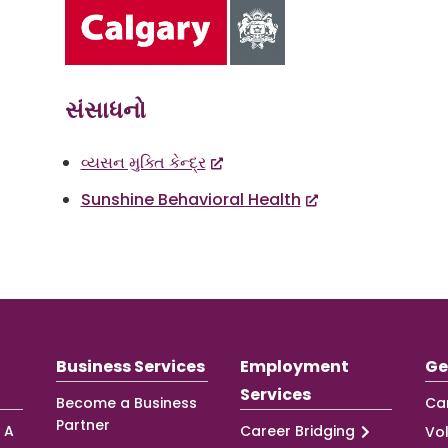
સંસાધનો
વ્યસન મુક્તિ કેન્દ્ર
Sunshine Behavioral Health
Business Services
Employment
Ge
Services
Become a Business
Ca
Partner
 A
Career Bridging
Vo